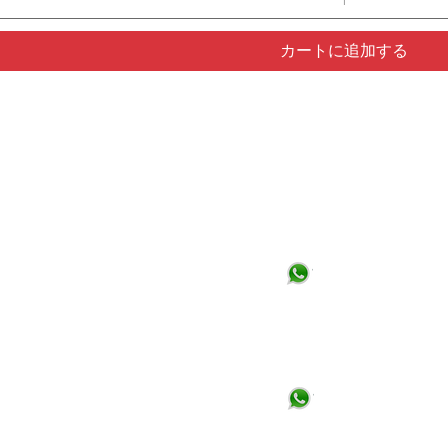
カートに追加する
レオン本社:
ケレタロ支
アルコ・スール・サーキット #
ターニップヒ
206
サンタロー
ARCO SUR 産業分別
ケレタロ: +52
レスタウラドーレス大通りStreet、
Los Tepetates Boulevard Corner、
サン ホセ デ デュラン コロニー (ロ
ス トロンコーソ)、CP 37689、レ
オン、グアナファト
グアナファト: +52 (477) 551 7140