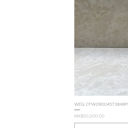
WEG CFW090045T3848P
価格
MX$50,000.00