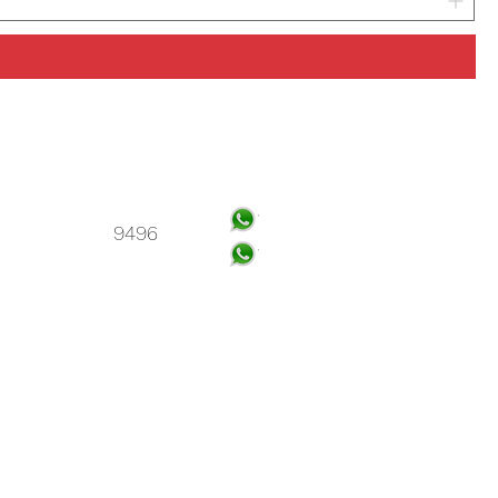
店:
ル #126、マンザナレス、
ザ・ジャウレギ、ケレタロ。
 (442) 353
9496