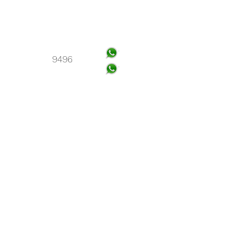
店:
ル #126、マンザナレス、
ザ・ジャウレギ、ケレタロ。
 (442) 353
9496