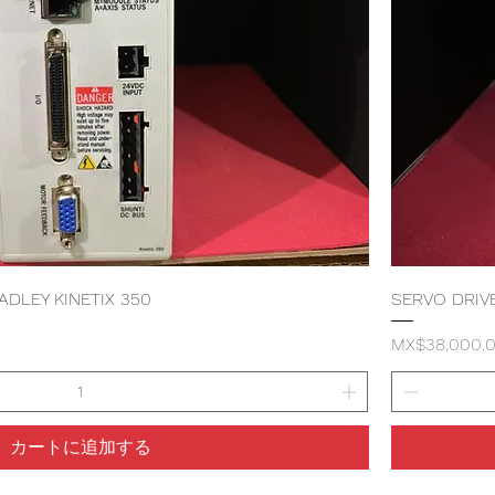
ADLEY KINETIX 350
SERVO DRIV
価格
MX$38,000.
カートに追加する