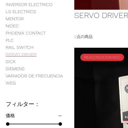
INVERSOR ELECTRICO
LS ELECTRICS
SERVO DRIVE
MENTOR
NIDEC
PHOENIX CONTACT
2点の商品
PLC
RAIL SWITCH
SERVO DRIVER
REACONDICIONADO
SICK
SIEMENS
VARIADOR DE FRECUENCIA
WEG
フィルター：
価格