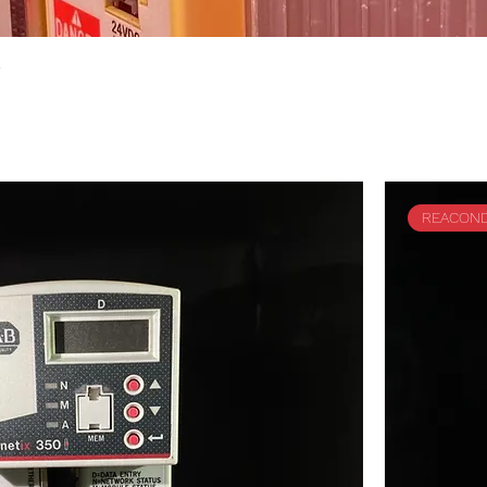
R
REACOND