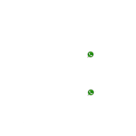
レオン本社:
ケレタロ支
アルコ・スール・サーキット #
ターニップヒ
206
サンタロー
ARCO SUR 産業分別
ケレタロ: +52
レスタウラドーレス大通りStreet、
Los Tepetates Boulevard Corner、
サン ホセ デ デュラン コロニー (ロ
ス トロンコーソ)、CP 37689、レ
オン、グアナファト
グアナファト: +52 (477) 551 7140