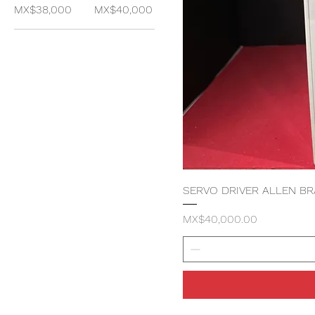
MX$38,000
MX$40,000
SERVO DRIVER ALLEN BR
価格
MX$40,000.00