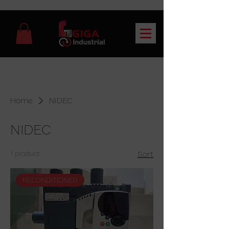
Home
NIDEC
NIDEC
1 product
Sort
RECONDITIONED