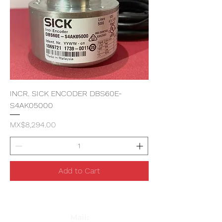
INCR. SICK ENCODER DBS60E-
S4AK05000
Price
MX$8,294.00
Add to Cart
Mail: