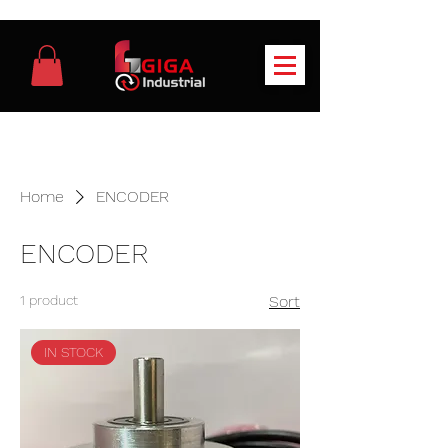
Home
ENCODER
ENCODER
1 product
Sort
IN STOCK