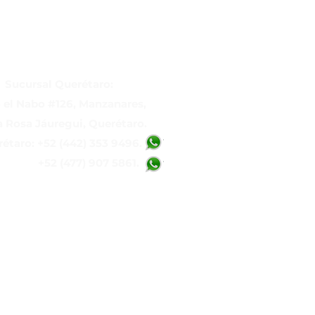
Sucursal Querétaro:
 el Nabo #126, Manzanares,
 Rosa Jáuregui, Querétaro.
étaro: +52 (442) 353 9496.
2 (477) 907 5861.