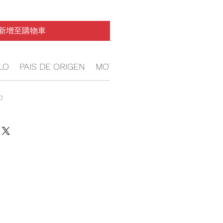
新增至購物車
LO
PAIS DE ORIGEN
MOTOR
POLO
USOS
ENT
0