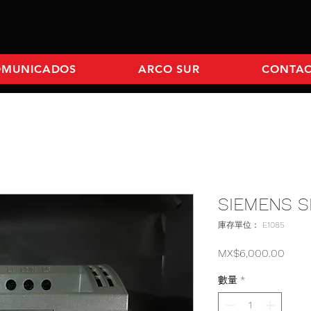
OMUNICADOS
ARCO SUR
CONTA
SIEMENS S
庫存單位： E1085
價格
MX$6,000.00
數量
*