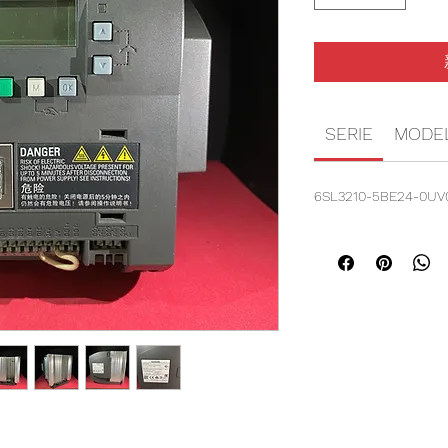
SERIE
MODE
6SL3210-5BE24-0UV