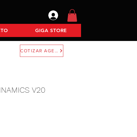
CTO
GIGA STORE
COTIZAR AGENTE
INAMICS V20