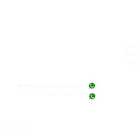
Sede León:
CIRCUITO ARCO SUR # 206
Cerro
FRACCIONAMIENTO INDUSTRIAL ARCO SUR
Santa
Calle Blvd. Restauradores Bulevar los
Quer
Tepetates Esquina, Colonia San José de
+5
Durán (Los Troncoso), C.P. 37689, León,
Guanajuato
Guanajuato: +52 (
477) 551 7140
+52 (
477) 530 7754